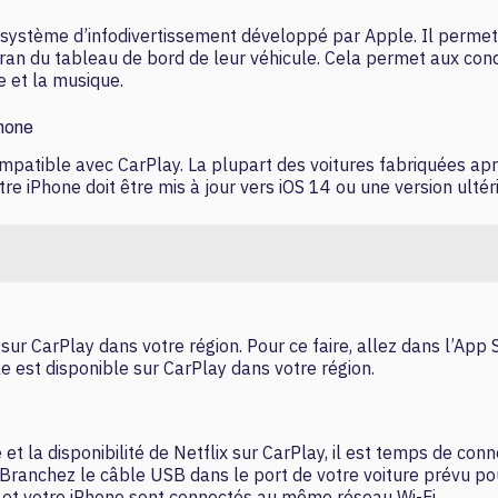
un système d’infodivertissement développé par Apple. Il permet
’écran du tableau de bord de leur véhicule. Cela permet aux con
e et la musique.
Phone
 compatible avec CarPlay. La plupart des voitures fabriquées ap
tre iPhone doit être mis à jour vers iOS 14 ou une version ultér
e sur CarPlay dans votre région. Pour ce faire, allez dans l’App
elle est disponible sur CarPlay dans votre région.
 et la disponibilité de Netflix sur CarPlay, il est temps de con
Branchez le câble USB dans le port de votre voiture prévu pou
re et votre iPhone sont connectés au même réseau Wi-Fi.