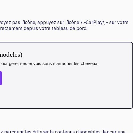
oyez pas l’icône, appuyez sur l’icône \ »CarPlay\ » sur votre
 directement depuis votre tableau de bord.
 modeles)
t pour gerer ses envois sans s'arracher les cheveux.
z parcourir les différents contenus disponibles, lancer une