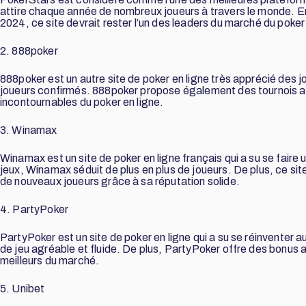
attire chaque année de nombreux joueurs à travers le monde. En
2024, ce site devrait rester l’un des leaders du marché du poker 
2. 888poker
888poker est un autre site de poker en ligne très apprécié des 
joueurs confirmés. 888poker propose également des tournois avec
incontournables du poker en ligne.
3. Winamax
Winamax est un site de poker en ligne français qui a su se faire
jeux, Winamax séduit de plus en plus de joueurs. De plus, ce si
de nouveaux joueurs grâce à sa réputation solide.
4. PartyPoker
PartyPoker est un site de poker en ligne qui a su se réinventer 
de jeu agréable et fluide. De plus, PartyPoker offre des bonus a
meilleurs du marché.
5. Unibet