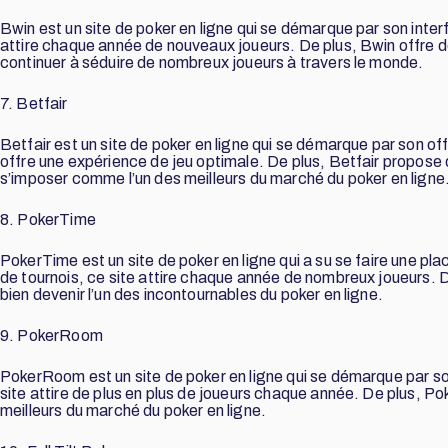
Bwin est un site de poker en ligne qui se démarque par son inte
attire chaque année de nouveaux joueurs. De plus, Bwin offre de
continuer à séduire de nombreux joueurs à travers le monde.
7. Betfair
Betfair est un site de poker en ligne qui se démarque par son of
offre une expérience de jeu optimale. De plus, Betfair propose 
s’imposer comme l’un des meilleurs du marché du poker en ligne
8. PokerTime
PokerTime est un site de poker en ligne qui a su se faire une pl
de tournois, ce site attire chaque année de nombreux joueurs. D
bien devenir l’un des incontournables du poker en ligne.
9. PokerRoom
PokerRoom est un site de poker en ligne qui se démarque par son
site attire de plus en plus de joueurs chaque année. De plus, Po
meilleurs du marché du poker en ligne.