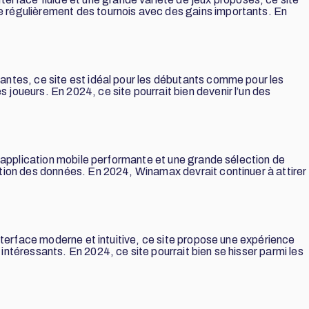
se régulièrement des tournois avec des gains importants. En
vantes, ce site est idéal pour les débutants comme pour les
 joueurs. En 2024, ce site pourrait bien devenir l’un des
ne application mobile performante et une grande sélection de
ction des données. En 2024, Winamax devrait continuer à attirer
interface moderne et intuitive, ce site propose une expérience
intéressants. En 2024, ce site pourrait bien se hisser parmi les