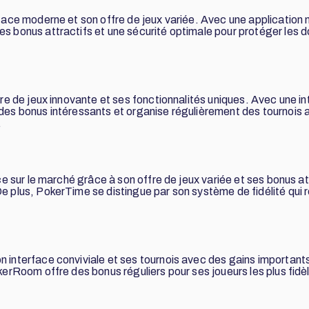
rface moderne et son offre de jeux variée. Avec une application 
s bonus attractifs et une sécurité optimale pour protéger les do
fre de jeux innovante et ses fonctionnalités uniques. Avec une i
des bonus intéressants et organise régulièrement des tournois a
.
ace sur le marché grâce à son offre de jeux variée et ses bonus 
e plus, PokerTime se distingue par son système de fidélité qui r
 interface conviviale et ses tournois avec des gains importants
kerRoom offre des bonus réguliers pour ses joueurs les plus fidèl